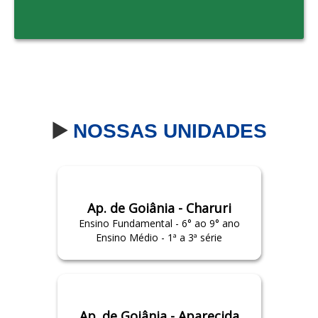
▶️
NOSSAS UNIDADES
Ap. de Goiânia - Charuri
Ensino Fundamental - 6° ao 9° ano
Ensino Médio - 1ª a 3ª série
Ap. de Goiânia - Aparecida